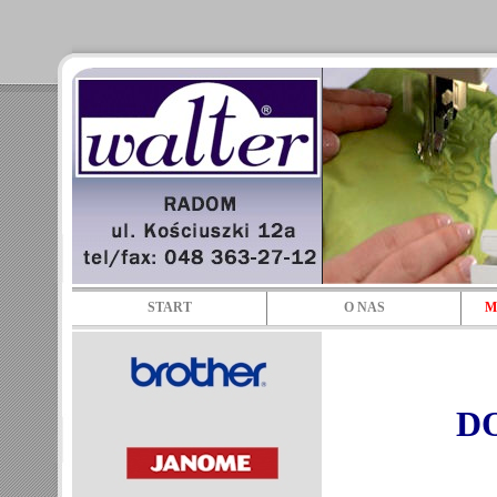
START
O NAS
M
D