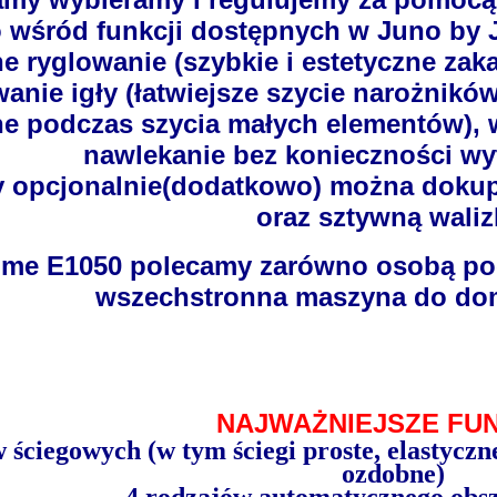
wśród funkcji dostępnych w Juno by 
 ryglowanie (szybkie i estetyczne zak
nie igły (łatwiejsze szycie narożnikó
ne podczas szycia małych elementów),
nawlekanie bez konieczności wy
 opcjonalnie(dodatkowo) można dokupić
oraz sztywną waliz
me E1050 polecamy zarówno osobą poc
wszechstronna maszyna do do
NAJWAŻNIEJSZE FUN
ściegowych (w tym ściegi proste, elastyczn
ozdobne)