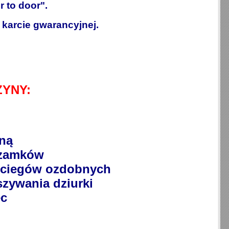
 to door".
 karcie gwarancyjnej.
YNY:
lną
 zamków
i ściegów ozdobnych
zywania dziurki
ec