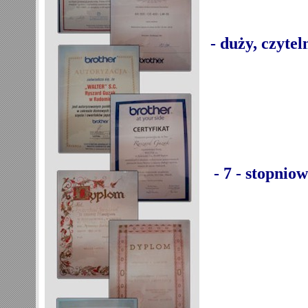
- duży, czyte
- 7 - stopni