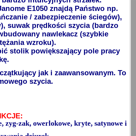
Janome E1050 znajdą Państwo np.
ańczanie / zabezpieczenie ściegów),
w), suwak prędkości szycia (bardzo
 wbudowany nawlekacz (szybkie
tężania wzroku).
 stolik powiększający pole pracy
kę.
zątkujący jak i zaawansowanym. To
mowego szycia.
KCJE:
e, zyg-zak, owerlokowe, kryte, satynowe i