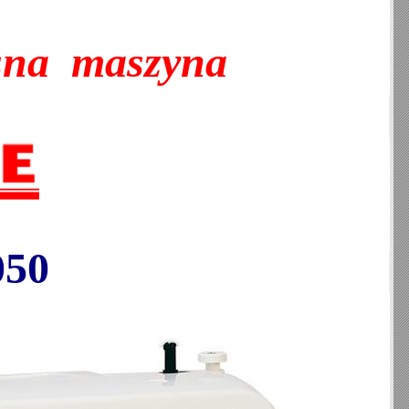
sna maszyna
50