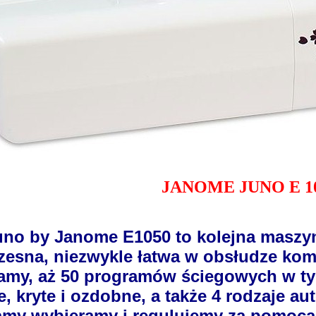
JANOME JUNO E 1
uno by Janome E1050 to kolejna maszyna
esna, niezwykle łatwa w obsłudze kom
my, aż 50 programów ściegowych w tym 
, kryte i ozdobne, a także 4 rodzaje a
my wybieramy i regulujemy za pomocą b