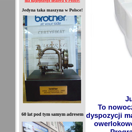
dla najlepszego dealera w Polsce!
Jedyna taka maszyna w Polsce!
J
To nowocz
dyspozycji ma
60 lat pod tym samym adresem
owerlokowe
Progra