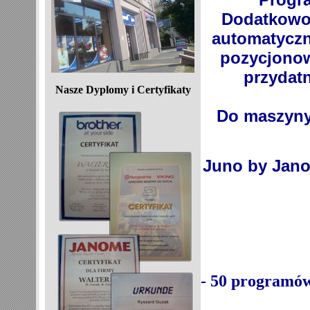
Dodatkowo 
automatyczne
pozycjonowa
przydat
Nasze Dyplomy i Certyfikaty
Do maszyny
Juno by Jano
- 50 programów 