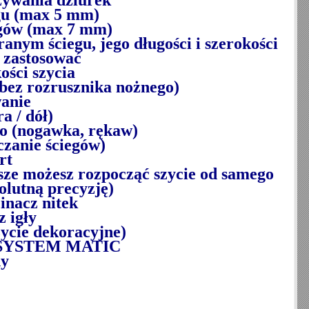
zywania dziurek
egu (max 5 mm)
iegów (max 7 mm)
anym ściegu, jego długości i szerokości
 zastosować
ości szycia
bez rozrusznika nożnego)
wanie
a / dół)
gło (nogawka, rękaw)
czanie ściegów)
rt
sze możesz rozpocząć szycie od samego
olutną precyzję)
inacz nitek
 igły
zycie dekoracyjne)
 - SYSTEM MATIC
ny