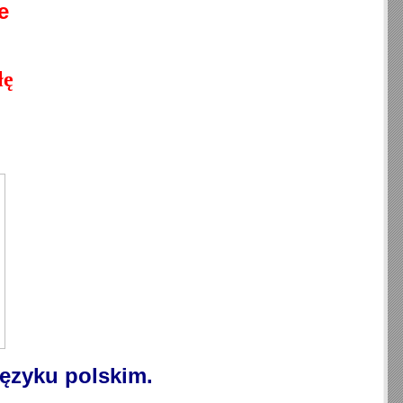
e
łę
języku polskim.