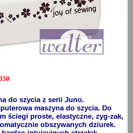
050
 do szycia z serii Juno.
puterowa maszyna do szycia. Do
ściegi proste, elastyczne, zyg-zak,
utomatycznie obszywanych dziurek.
ardzo intuicyjnych strzałek.