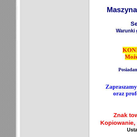
Maszyna 
Se
Warunki 
KON
Może
Posiadam
Zapraszamy 
oraz prof
Znak tow
Kopiowanie, 
Usta