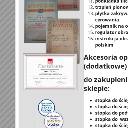
podkładka fil
trzpień piono
płytka zakryw
cerowania
pojemnik na ol
regulator obro
instrukcja obs
polskim
Akcesoria op
(dodatkowe)
do zakupien
sklepie:
stopka do ści
stopka do ści
stopka do pod
stopka do ws
stopka do ści