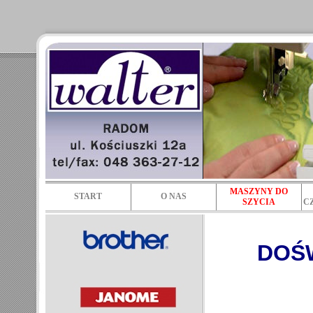
MASZYNY DO
START
O NAS
SZYCIA
C
DOŚ