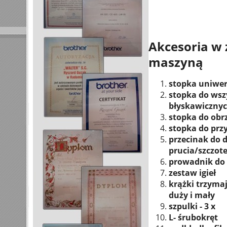
Akcesoria w 
maszyną
stopka uniwe
stopka do ws
błyskawiczny
stopka do obr
stopka do prz
przecinak do d
prucia/szczot
prowadnik do
zestaw igieł
krążki trzymaj
duży i mały
szpulki - 3 x
L- śrubokręt