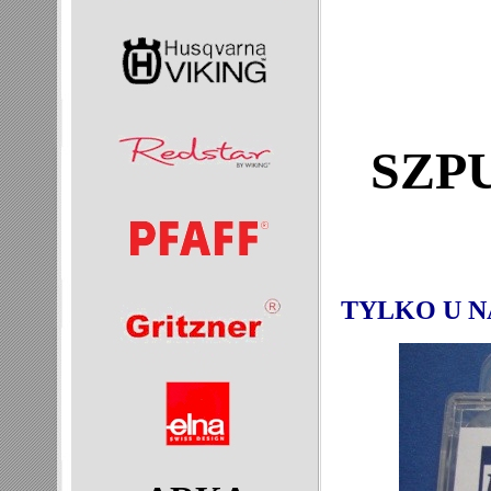
SZP
TYLKO U N