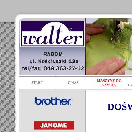
MASZYNY DO
START
O NAS
SZYCIA
C
DOŚ