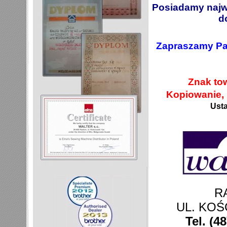
Posiadamy najw
d
Zapraszamy Pa
Znak tow
Kopiowanie, 
Usta
R
UL. KOŚ
Tel. (4