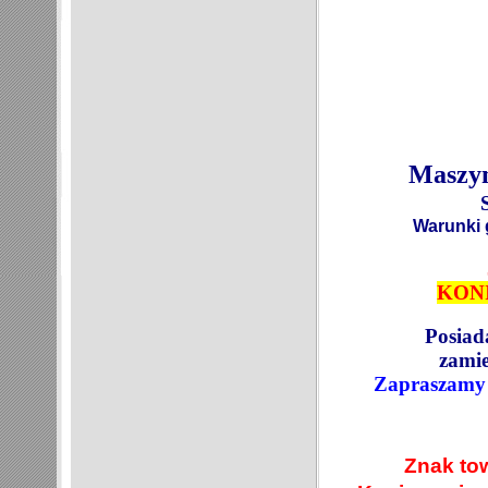
Maszyn
Warunki 
KON
Posiad
zami
Zapraszamy 
Znak tow