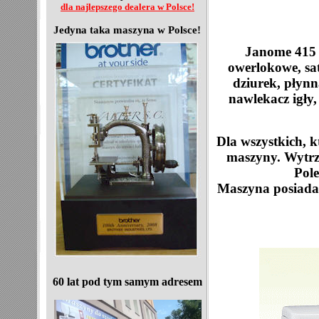
dla najlepszego dealera w Polsce!
Jedyna taka maszyna w Polsce!
Janome 415 
owerlokowe, sa
dziurek, płynn
nawlekacz igły,
Dla wszystkich, kt
maszyny. Wytrz
Pol
Maszyna posiada
60 lat pod tym samym adresem