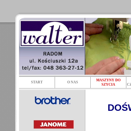
MASZYNY DO
START
O NAS
SZYCIA
C
DOŚ