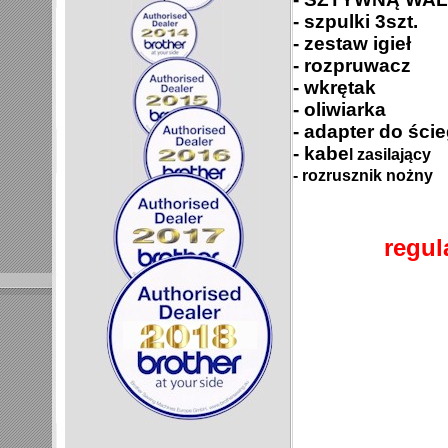
- szpulki 3szt.
- zestaw igieł
- rozpruwacz
- wkrętak
- oliwiarka
- adapter do ści
- kabe
l zasilający
- rozrusznik nożny
regul