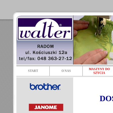
MASZYNY DO
START
O NAS
SZYCIA
DO