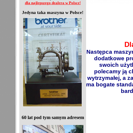
dla najlepszego dealera w Polsce!
Jedyna taka maszyna w Polsce!
Dl
Następca maszyn
dodatkowe pro
swoich użyt
polecamy ją c
wytrzymałej, a 
ma bogate standa
bard
60 lat pod tym samym adresem