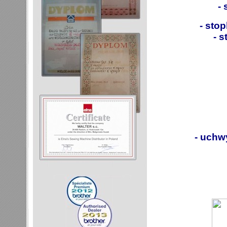
-
- sto
- 
- uchw