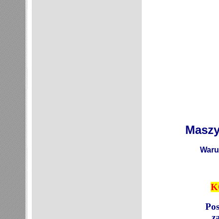
Maszy
Warun
K
Pos
z