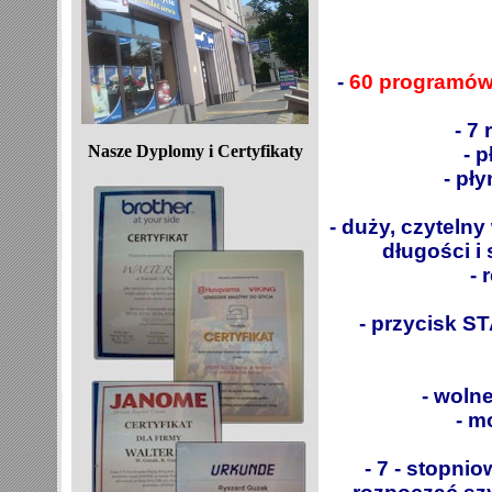
-
60 programów
- 7
Nasze Dyplomy i Certyfikaty
- 
- pł
- duży, czyteln
długości i
- 
- przycisk S
- woln
- m
- 7 - stopn