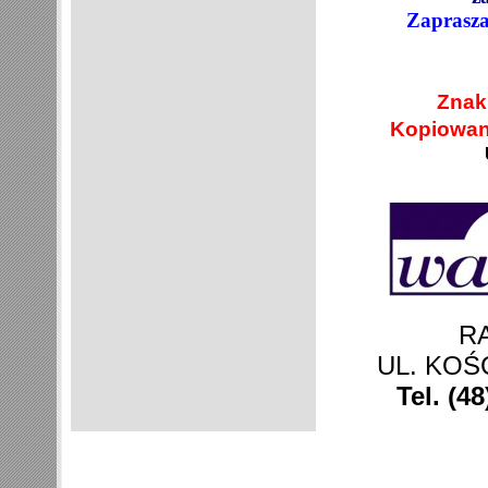
Zaprasza
Znak
Kopiowani
R
UL. KOŚ
Tel. (4