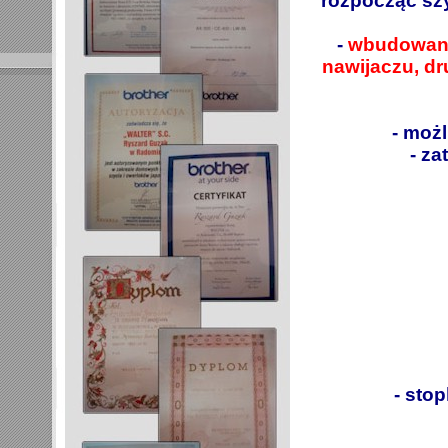
rozpocząć sz
-
wbudowany 
nawijaczu, dr
- moż
- z
- sto