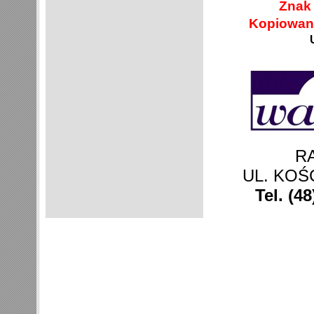
Znak 
Kopiowani
R
UL. KOŚ
Tel. (4