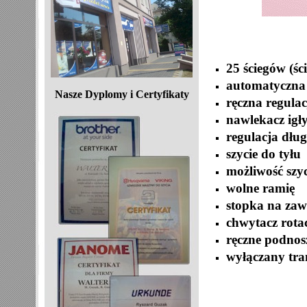
25 ściegów (ś
automatyczna
Nasze Dyplomy i Certyfikaty
ręczna regulac
nawlekacz igł
regulacja dług
szycie do tyłu
możliwość szy
wolne ramię
stopka na zaw
chwytacz rota
ręczne podnos
wyłączany tra