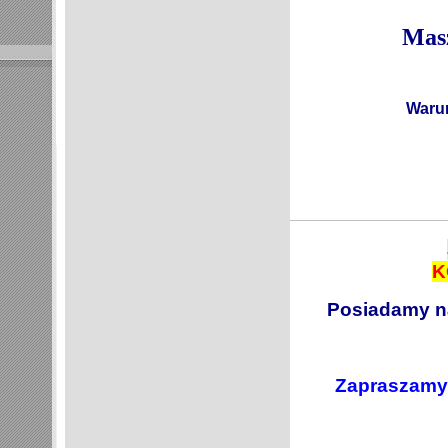
Masz
Warun
K
Posiadamy n
Zapraszamy 