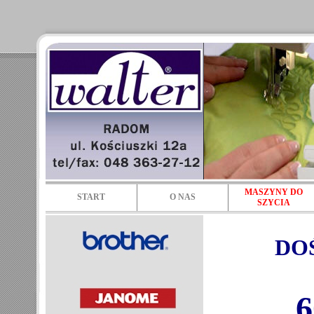
MASZYNY DO
START
O NAS
SZYCIA
DO