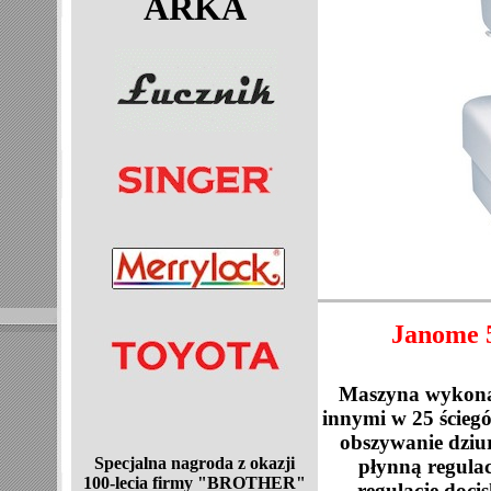
ARKA
Janome 5
Maszyna wykonan
innymi w 25 ścieg
obszywanie dziu
Specjalna nagroda z okazji
płynną regulac
100-lecia
firmy "BROTHER"
regulację doci