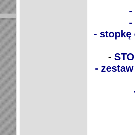
-
-
- stopkę 
-
STO
- zestaw igi