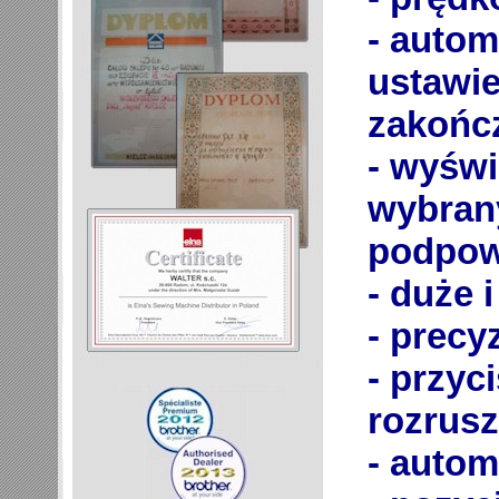
- automaty
ustawienia w
- wyświetl
wybranym ścieg
- przyci
rozrus
- autom