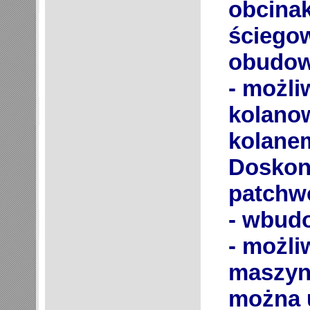
ściegow
- możl
kolanowe
kolanem, 
Doskonała fu
patchwo
- wbud
- możliwo
maszyna pod