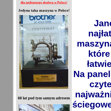
dla najlepszego dealera w Polsce!
Jedyna taka maszyna w Polsce!
Jan
najł
maszyna d
które s
Na panelu
czyte
najważniejsze
60 lat pod tym samym adresem
ściegowe (stebnowe