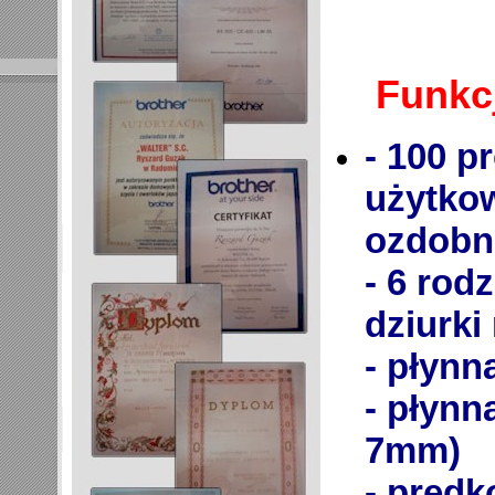
Funkcje
- 100 pr
użytkowe, zygzak
- 6 rodza
dziurki
- płynna r
7mm)