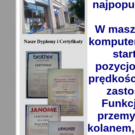
najpopular
W maszynie poza standardowymi funkcjami
komputerow
Nasze Dyplomy i Certyfikaty
start/
pozycjonowanie 
prędkości szycia znajdu
zast
Funkcj
przemy