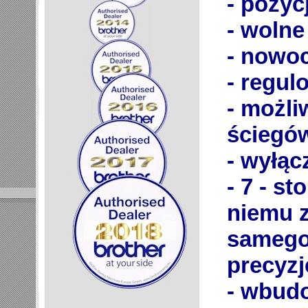
- pozyc
- możliwoś
ściegó
- wyłąc
- 7 - stopni
niemu zawsze możesz 
samego brzegu materiału, zachowując abso
precyzj
- wbudowa