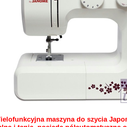
ielofunkcyjna maszyna do szycia Japo