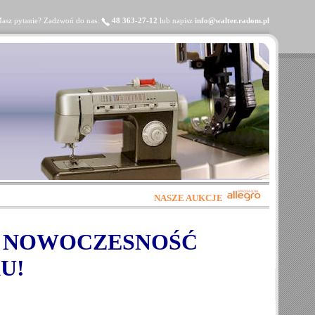
asz pytanie? Zadzwoń do nas:
48 363-27-12
lub napisz
info@walter.radom.pl
NASZE AUKCJE
 NOWOCZESNOŚĆ
U!