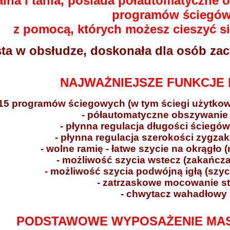
lna i tania, posiada półautomatyczne o
programów ściegó
z pomocą, których możesz cieszyć si
ta w obsłudze, doskonała dla osób zac
NAJWAŻNIEJSZE FUNKCJE 
 15 programów ściegowych (w tym ściegi użytko
- półautomatyczne obszywanie 
- płynna regulacja długości ściegó
- płynna regulacja szerokości zygza
- wolne ramię - łatwe szycie na okrągło
- możliwość szycia wstecz (zakańcz
- możliwość szycia podwójną igłą (szyc
- zatrzaskowe mocowanie st
- chwytacz wahadłowy
PODSTAWOWE WYPOSAŻENIE MAS