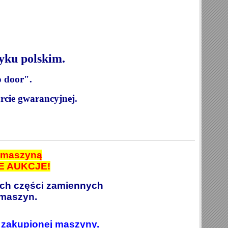
yku polskim.
o door".
rcie gwarancyjnej.
ą maszyną
E AUKCJE!
ych części zamiennych
maszyn.
 zakupionej maszyny.