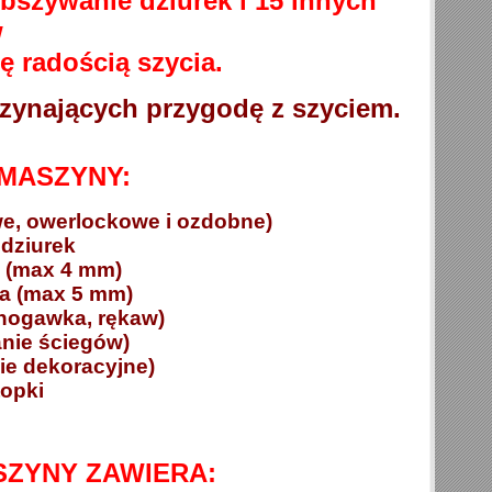
bszywanie dziurek i 15 innych
w
ę radością szycia.
zynających przygodę z szyciem.
MASZYNY:
we, owerlockowe i ozdobne)
dziurek
w (max 4 mm)
ka (max 5 mm)
 (nogawka, rękaw)
anie ściegów)
ie dekoracyjne)
opki
ZYNY ZAWIERA: