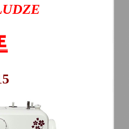
ŁUDZE
15