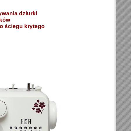
wania dziurki
mków
o ściegu krytego