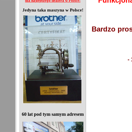
Funkcjona
dla najlepszego dealera w Polsce!
Jedyna taka maszyna w Polsce!
Bardzo pros
-
60 lat pod tym samym adresem