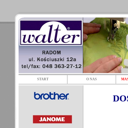
START
O NAS
MAS
DO