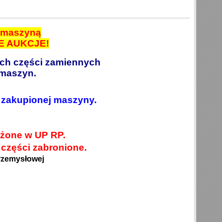
ą maszyną
E AUKCJE!
ych części zamiennych
maszyn.
 zakupionej maszyny.
eżone w UP RP.
 części zabronione.
rzemysłowej