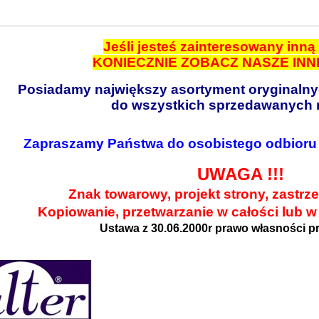
Jeśli jesteś zainteresowany inn
KONIECZNIE ZOBACZ NASZE INN
Posiadamy największy asortyment oryginaln
do wszystkich sprzedawanych 
Zapraszamy Państwa do osobistego odbioru
UWAGA !!!
Znak towarowy, projekt strony, zastrz
Kopiowanie, przetwarzanie w całości lub w
Ustawa z 30.06.2000r prawo własności p