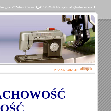
asz pytanie? Zadzwoń do nas:
48 363-27-12
lub napisz
info@walter.radom.pl
NASZE AUKCJE
FACHOWOŚĆ
OŚĆ