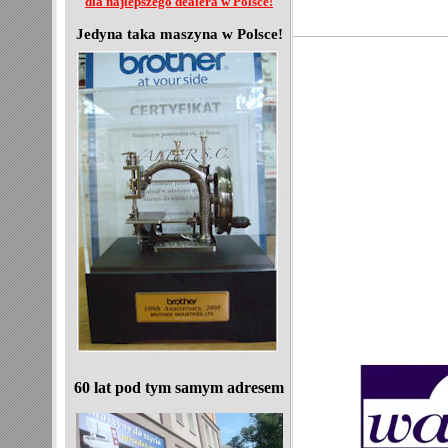
dla najlepszego dealera w Polsce!
Jedyna taka maszyna w Polsce!
60 lat pod tym samym adresem