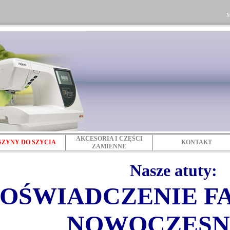
M
AKCESORIA I CZĘŚCI
ZYNY DO SZYCIA
KONTAKT
ZAMIENNE
Nasze atuty:
OŚWIADCZENIE 
NOWOCZESN