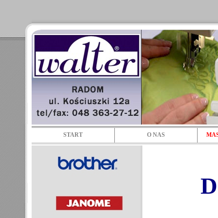
START
O NAS
MAS
D