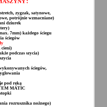
:
MASZYNY
 stretch, zygzak, satynowe,
owe, potrójnie wzmacniane)
ni dziurek
itery)
 (max. 7mm) każdego ściegu
ia ściegów
ły
 cieni)
także podczas szycia)
szycia
i wykonywanych ściegów,
ryglowania
je pod ręką
TEM
MATIC
stopki
ania rozrusznika nożnego)