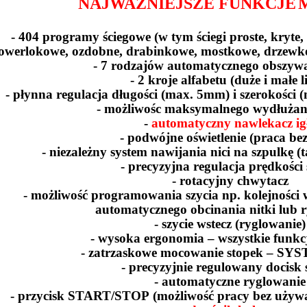
NAJWAŻNIEJSZE FUNKCJE
- 404 programy ściegowe (w tym ściegi proste, kryte,
owerlokowe, ozdobne, drabinkowe, mostkowe, drzewk
- 7 rodzajów automatycznego obszywa
- 2 kroje alfabetu (duże i małe l
- płynna regulacja długości (max. 5mm) i szerokości
- możliwośc maksymalnego wydłużan
-
automatyczny nawlekacz ig
- podwójne oświetlenie (praca bez
- niezależny system nawijania nici na szpulkę (
- precyzyjna regulacja prędkości 
- rotacyjny chwytacz
- możliwość programowania szycia np. kolejnośc
automatycznego obcinania nitki lub 
- szycie wstecz (ryglowanie)
- wysoka ergonomia – wszystkie funkc
- zatrzaskowe mocowanie stopek –
SYS
- precyzyjnie regulowany docisk 
- automatyczne ryglowanie
- przycisk START/
STOP
(możliwość pracy bez używ