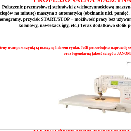
Połączenie przemysłowej stebnówki z wieloczynnościową maszyną
ściegów na minutę) maszyna z automatyką (obcinanie nici, pamięć
onogramy, przycisk START/
STOP
– możliwość pracy bez używan
kolanowy, nawlekacz igły, etc.) Teraz dodatkowo stolik p
ny transport czynią tą maszynę liderem rynku.
Jeśli potrzebujesz naprawdę s
oraz legendarną jakość ściegów
JANOM