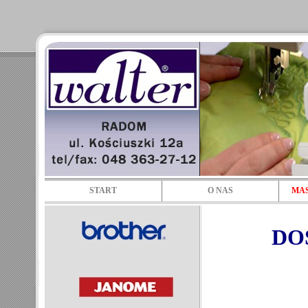
START
O NAS
MAS
DO