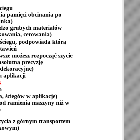
ściegu
nia pamięci obcinania po
inka)
rdzo grubych materiałów
ikowania, cerowania)
ściegu, podpowiada którą
stawień
wsze możesz rozpocząć szycie
solutną precyzję
 dekoracyjne)
 aplikacji
k
a
a, ściegów w aplikacje)
y od ramienia maszyny niż w
)
zycia z górnym transportem
bkowym)