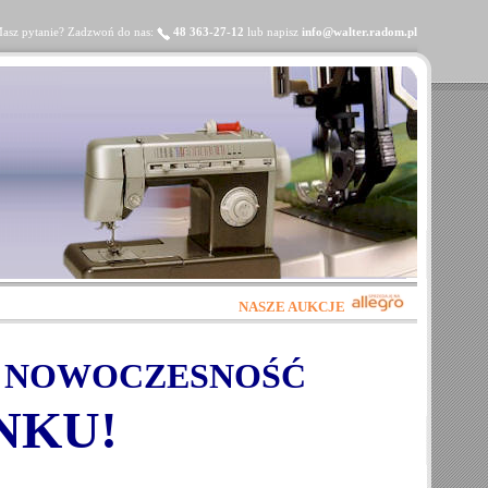
asz pytanie? Zadzwoń do nas:
48 363-27-12
lub napisz
info@walter.radom.pl
NASZE AUKCJE
 NOWOCZESNOŚĆ
NKU!