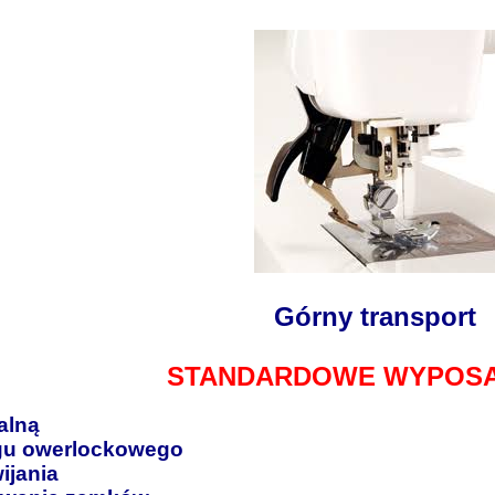
Górny transport
STAND
ARDOWE WYPOSA
alną
egu owerlockowego
ijania