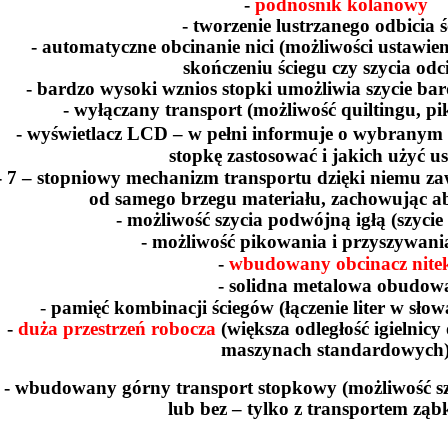
-
podnośnik kolanowy
- tworzenie lustrzanego odbicia 
- automatyczne obcinanie nici (możliwości ustawie
skończeniu ściegu czy szycia odc
- bardzo wysoki wznios stopki umożliwia szycie ba
- wyłączany transport (możliwość quiltingu, p
- wyświetlacz
LCD
– w pełni informuje o wybranym 
stopkę zastosować i jakich użyć u
- 7 – stopniowy mechanizm transportu dzięki niemu za
od samego brzegu materiału, zachowując ab
- możliwość szycia podwójną igłą (szycie
- możliwość pikowania i przyszywania
-
wbudowany obcinacz nite
- solidna metalowa obudow
-
pamięć kombinacji ściegów (łączenie liter w słow
-
duża przestrzeń robocza
(większa odległość igielnic
maszynach standardowych
- wbudowany górny transport stopkowy (możliwość s
lub bez – tylko z transportem zą