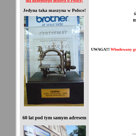
dla najlepszego dealera w Polsce!
Jedyna taka maszyna w Polsce!
m
UWAGA!!!
Wbudowany gór
60 lat pod tym samym adresem