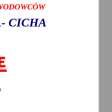
AWODOWCÓW
- CICHA
P