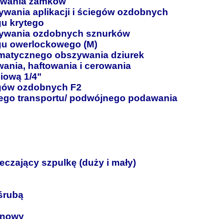
zywania zamków
ywania aplikacji i ściegów ozdobnych
gu krytego
zywania ozdobnych sznurków
egu owerlockowego (M)
omatycznego obszywania dziurek
wania, haftowania i cerowania
iową 1/4"
egów ozdobnych F2
nego transportu/ podwójnego podawania
eczający szpulkę (duży i mały)
śrubą
anowy