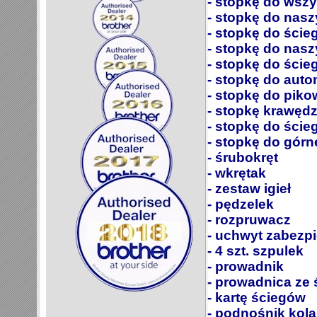
- stopkę do ws
- stopkę do nasz
- stopkę do ście
- stopkę do nas
- stopkę do ści
- stopkę do aut
- stopkę do piko
- stopkę krawędz
- stopkę do ści
- stopkę do gór
- śrubokręt
- wkrętak
- zestaw igieł
- pędzelek
- rozpruwacz
- uchwyt zabezpi
- 4 szt. szpulek
- prowadnik
- prowadnica ze 
- kartę ściegów
- podnośnik kol